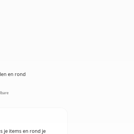
alen en rond
wlbare
s je items en rond je